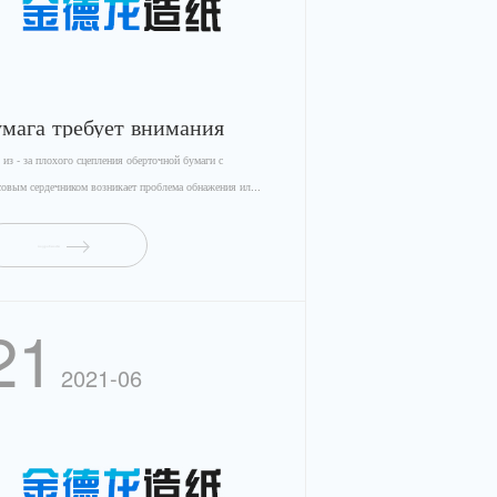
умага требует внимания
- за плохого сцепления оберточной бумаги с
совым сердечником возникает проблема обнажения ил...
подробности
21
2021-06