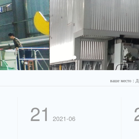
ваше место：До
21
2021-06