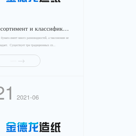
ассортимент и классификация бумаги
ага имеет много разновидностей, а таксономия не
падает. Существует три традиционных сп...
подробности
21
2021-06