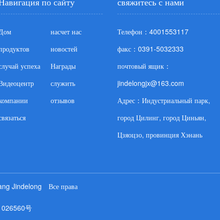
Навигация по сайту
свяжитесь с нами
Дом
насчет нас
Телефон：4001553117
продуктов
новостей
факс：0391-5032333
случай успеха
Награды
почтовый ящик：
Видеоцентр
служить
jindelongjx@163.com
компании
отзывов
Адрес：Индустриальный парк,
связаться
город Цилинг, город Циньян,
Цзяоцзо, провинция Хэнань
ang Jindelong Все права
1026560号