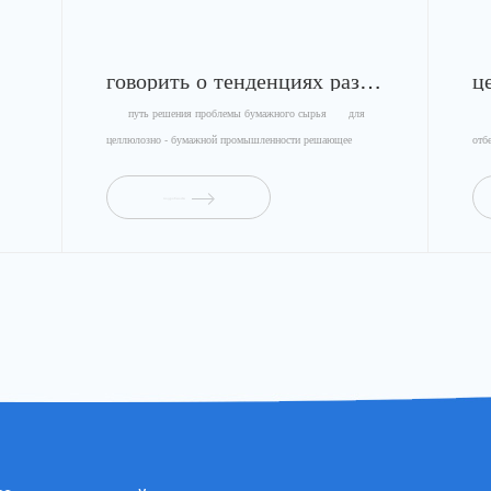
говорить о тенденциях развития бумажной техники
путь решения проблемы бумажного сырья для
изд
целлюлозно - бумажной промышленности решающее
отб
значение ...
дл..
подробности