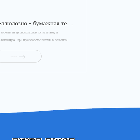
целлюлозно - бумажная технология
елия из целлюлозы делятся на плазму и
еливающую. при производстве плазмы в основном
.
подробности