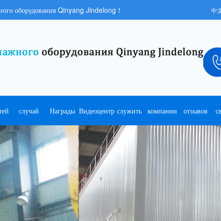
ного оборудования Qinyang Jindelong！
中
тей
случай
Награды
Видеоцентр
служить
компании
отзывов
с
успеха