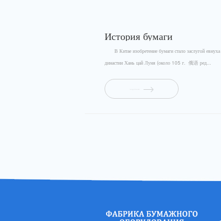
История бумаги
В Китае изобретение бумаги стало заслугой евнуха
династии Хань цай Луня (около 105 г. 俄语 ред...
подробности