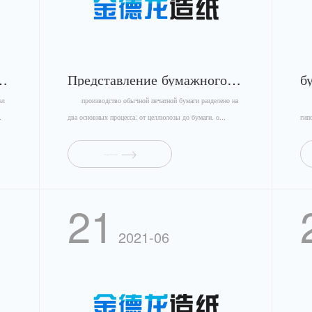
в бумажной промышленности
Представление бумажного процесса
б
ал
производство обычной печатной бумаги разделено на
из 
.
два основных процесса: от целлюлозы до бумаги. о...
гип
подробности
21
2021-06