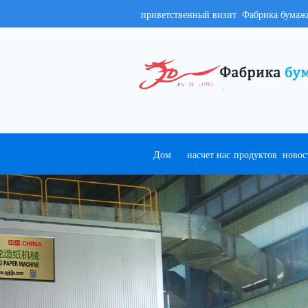
приветственный визит Фабрика бумаж
Дом
насчет нас
продуктов
новос