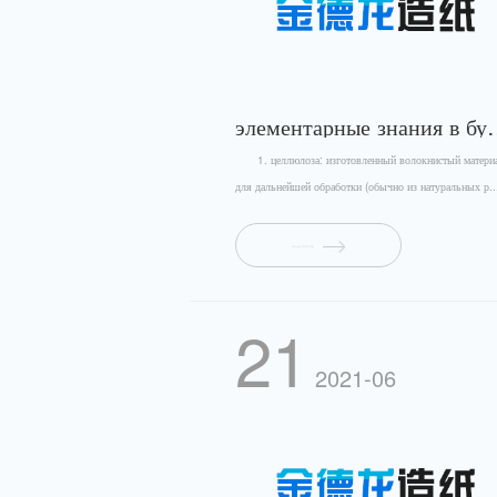
элементарные знания 
1. целлюлоза: изготовленный волокнистый матери
для дальнейшей обработки (обычно из натуральных р..
подробности
21
2021-06