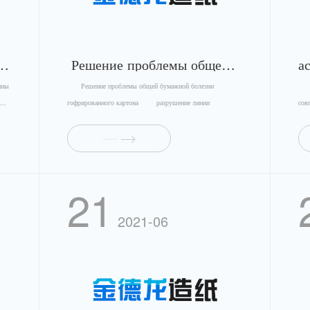
рабатываемые машины для проклейки внутренней поверхности
Решение проблемы общей бумажной болезни гофрированного картона
ины
Решение проблемы общей бумажной болезни
бум
..
гофрированного картона разрушение линии
сов
сжатия&nbs...
подробности
21
2021-06